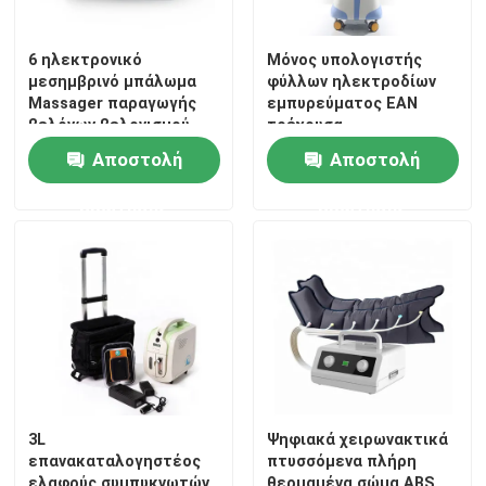
6 ηλεκτρονικό
Μόνος υπολογιστής
μεσημβρινό μπάλωμα
φύλλων ηλεκτροδίων
Massager παραγωγής
εμπυρεύματος ΕΑΝ
βελόνων βελονισμού
τρέχουσα
καναλιών
ηλεκτροθεραπεία
Αποστολή
Αποστολή
ερώτησης
ερώτησης
3L
Ψηφιακά χειρωνακτικά
επανακαταλογηστέος
πτυσσόμενα πλήρη
ελαφρύς συμπυκνωτών
θερμαμένα σώμα ABS