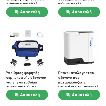
οξυγόνου ταξιδιού
χαλιών μασάζ
Αποστολή
Αποστολή
ερώτησης
ερώτησης
Υπαίθριος φορητός
Επανακαταλογηστέο
Σπίτι
συμπυκνωτής οξυγόνου
οξυγόνο που
για την υπερβολική
κατασκευάζει τη
σιωπή σπιτιών και
μηχανή για συμπυκνωτή
Προϊόντα
ταξιδιού
οξυγόνου Homecare
Αποστολή
Αποστολή
εγχώριας τον ευφυή
φωνής
Περίπου εμείς
ερώτησης
ερώτησης