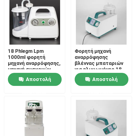
Γύρος εργοστασίων
Μας ελάτε σε επαφή με
18 Phlegm Lpm
Φορητή μηχανή
Ειδήσεις
1000ml φορητή
αναρρόφησης
μηχανή αναρρόφησης,
βλέννας μπαταριών
μηχανή συσκευών
για ηλικιωμένες 18
Περιπτώσεις
αναρρόφησης 50hz
συσκευές πτύελου
Αποστολή
Αποστολή
Lpm
ερώτησης
ερώτησης
Ζητήστε ένα απόσπασμα
Συμπυκνωτής εγχώριου οξυγόνου
Ιατρικός συμπυκνωτής οξυγόνου