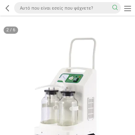
2
/
6