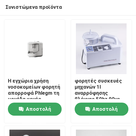
Συνιστώμενα προϊόντα
Η εγχώρια χρήση
φορητές συσκευές
νοσοκομείων φορητή
μηχανών 1l
απορροφά Phlegm τη
αναρρόφησης
Σπίτι
μονάδα κενές
βλέννας 50hz 90va
συσκευές
χειρουργικές
Αποστολή
Αποστολή
αναρρόφησης 50hz
Προϊόντα
ερώτησης
ερώτησης
Περίπου εμείς