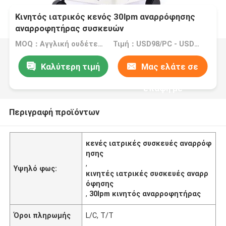
Κινητός ιατρικός κενός 30lpm αναρρόφησης
αναρροφητήρας συσκευών
MOQ：Αγγλική ουδέτερη εκδοχή: MOQ 5PCS/COEM: MOQ 50PCS
Τιμή：USD98/PC - USD120/PC
Καλύτερη τιμή
Μας ελάτε σε
επαφή με
Περιγραφή προϊόντων
κενές ιατρικές συσκευές αναρρόφ
ησης
,
Υψηλό φως:
κινητές ιατρικές συσκευές αναρρ
όφησης
,
30lpm κινητός αναρροφητήρας
Όροι πληρωμής
L/C, T/T