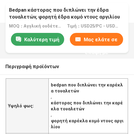
Bedpan κάστορας που διπλώνει την έδρα
τουαλετών, φορητή έδρα κομό ντους αργιλίου
MOQ：Αγγλική ουδέτερη εκδοχή: MOQ 10PC/COEM: MOQ 100PCS
Τιμή：USD25/PC - USD30/PC
Καλύτερη τιμή
Μας ελάτε σε
επαφή με
Περιγραφή προϊόντων
bedpan που διπλώνει την καρέκλ
α τουαλετών
,
κάστορας που διπλώνει την καρέ
Υψηλό φως:
κλα τουαλετών
,
φορητή καρέκλα κομό ντους αργι
λίου