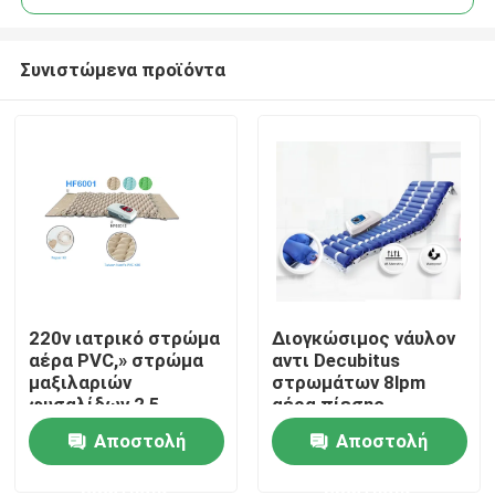
Συνιστώμενα προϊόντα
220v ιατρικό στρώμα
Διογκώσιμος νάυλον
Σπίτι
αέρα PVC,» στρώμα
αντι Decubitus
μαξιλαριών
στρωμάτων 8lpm
φυσαλίδων 2,5
αέρα πίεσης
Προϊόντα
εναλλαγής
Αποστολή
Αποστολή
ερώτησης
ερώτησης
Περίπου εμείς