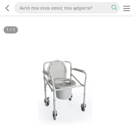
1
/
1