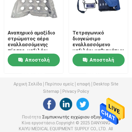
συμπυκνωτής οξυγόνου ταξιδιού
Αναπηρικό αμαξίδιο
Τετραγωνικό
υψηλός συμπυκνωτής οξυγόνου ροής
στρώματος αέρα
διογκώσιμο
εναλλασσόμενης
εναλλασσόμενο
πίεσης, μαξιλάρι
μαξιλάρι καθισμάτων
Φορητές Nebulizer μηχανές
φυσαλίδων αέρα
πίεσης, στρώμα αέρα
Αποστολή
Αποστολή
στρώματος
νοσοκομειακού
χειροκίνητης πίεσης
κρεβατιού TPU
Ιατρικές συσκευές αναρρόφησης
ερώτησης
ερώτησης
Αρχική Σελίδα
Περίπου εμείς
επαφή
Desktop Site
Όργανο ελέγχου κορεσμού εγχώριου οξυγόνου
Sitemap
Privacy Policy
Οικιακό ψηφιακό θερμόμετρο
Ποιότητα
Συμπυκνωτής εγχώριου οξυγόνου
Κίνα εργοστάσιο.Copyright © 2025 DANYANG
Όργανο ελέγχου οικιακής πίεσης του αίματος
KAIYU MEDICAL EQUIPMENT SUPPLY CO., LTD.. All