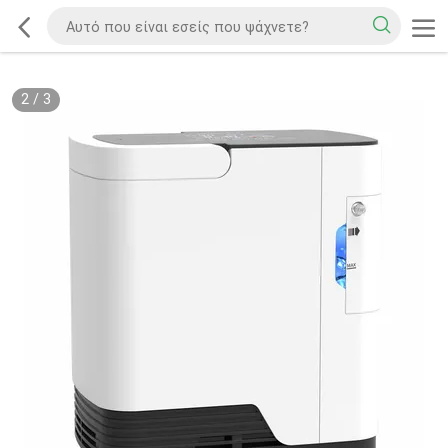
2
/
3