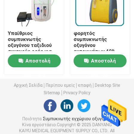
συμπυκνωτής οξυγόνου ταξιδιού
Υπαίθριος
φορητός
υψηλός συμπυκνωτής οξυγόνου ροής
συμπυκνωτής
συμπυκνωτής
οξυγόνου ταξιδιού
οξυγόνου
συνεχούς ροής για
αυτοκινήτων 40%
Φορητές Nebulizer μηχανές
τους σπουδαστές
5lpm, βούλωμα στο
Αποστολή
Αποστολή
φορητό συμπυκνωτή
οξυγόνου 12 βολτ
Ιατρικές συσκευές αναρρόφησης
ερώτησης
ερώτησης
Αρχική Σελίδα
Περίπου εμείς
επαφή
Desktop Site
Όργανο ελέγχου κορεσμού εγχώριου οξυγόνου
Sitemap
Privacy Policy
Οικιακό ψηφιακό θερμόμετρο
Ποιότητα
Συμπυκνωτής εγχώριου οξυγόνου
Κίνα εργοστάσιο.Copyright © 2025 DANYANG
Όργανο ελέγχου οικιακής πίεσης του αίματος
KAIYU MEDICAL EQUIPMENT SUPPLY CO., LTD.. All