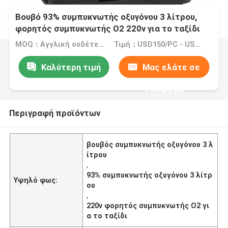
Βουβό 93% συμπυκνωτής οξυγόνου 3 λίτρου,
φορητός συμπυκνωτής Ο2 220v για το ταξίδι
MOQ：Αγγλική ουδέτερη εκδοχή: MOQ 5PCS/COEM: MOQ 50PCS
Τιμή：USD150/PC - USD170/PC
Καλύτερη τιμή
Μας ελάτε σε
επαφή με
Περιγραφή προϊόντων
βουβός συμπυκνωτής οξυγόνου 3 λ
ίτρου
,
93% συμπυκνωτής οξυγόνου 3 λίτρ
Υψηλό φως:
ου
,
220v φορητός συμπυκνωτής Ο2 γι
α το ταξίδι