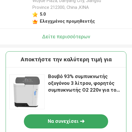
Wuyue Plaza, Danyang City, Jiangsu
Province 212300, China ,ΚΙΝΑ
5.0
Ελεγχμένος προμηθευτής
Δείτε περισσότερων
Αποκτήστε την καλύτερη τιμή για
Βουβό 93% συμπυκνωτής
οξυγόνου 3 λίτρου, φορητός
συμπυκνωτής Ο2 220v για το
ταξίδι
Να συνεχίσει