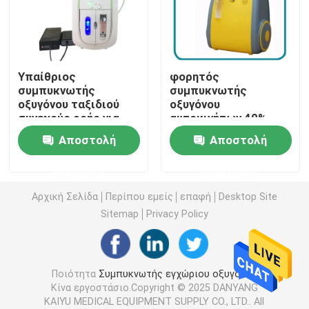
συμπυκνωτής οξυγόνου ταξιδιού
Υπαίθριος
φορητός
υψηλός συμπυκνωτής οξυγόνου ροής
συμπυκνωτής
συμπυκνωτής
οξυγόνου ταξιδιού
οξυγόνου
συνεχούς ροής για
αυτοκινήτων 40%
Φορητές Nebulizer μηχανές
τους σπουδαστές
5lpm, βούλωμα στο
Αποστολή
Αποστολή
φορητό συμπυκνωτή
οξυγόνου 12 βολτ
Ιατρικές συσκευές αναρρόφησης
ερώτησης
ερώτησης
Αρχική Σελίδα
Περίπου εμείς
επαφή
Desktop Site
Όργανο ελέγχου κορεσμού εγχώριου οξυγόνου
Sitemap
Privacy Policy
Οικιακό ψηφιακό θερμόμετρο
Ποιότητα
Συμπυκνωτής εγχώριου οξυγόνου
Κίνα εργοστάσιο.Copyright © 2025 DANYANG
Όργανο ελέγχου οικιακής πίεσης του αίματος
KAIYU MEDICAL EQUIPMENT SUPPLY CO., LTD.. All