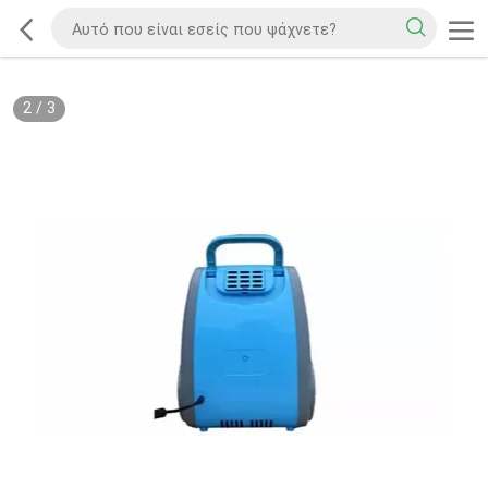
2
/
3