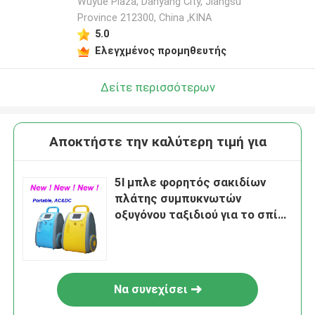
Wuyue Plaza, Danyang City, Jiangsu
Province 212300, China ,ΚΙΝΑ
5.0
Ελεγχμένος προμηθευτής
Δείτε περισσότερων
Αποκτήστε την καλύτερη τιμή για
5l μπλε φορητός σακιδίων
πλάτης συμπυκνωτών
οξυγόνου ταξιδιού για το σπίτι
και το ταξίδι
Να συνεχίσει