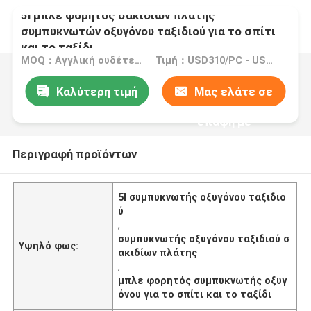
5l μπλε φορητός σακιδίων πλάτης
συμπυκνωτών οξυγόνου ταξιδιού για το σπίτι
και το ταξίδι
MOQ：Αγγλική ουδέτερη εκδοχή: MOQ 10PC/COEM: MOQ 100PCS
Τιμή：USD310/PC - USD400/PC
Καλύτερη τιμή
Μας ελάτε σε
επαφή με
Περιγραφή προϊόντων
5l συμπυκνωτής οξυγόνου ταξιδιο
ύ
,
συμπυκνωτής οξυγόνου ταξιδιού σ
Υψηλό φως:
ακιδίων πλάτης
,
μπλε φορητός συμπυκνωτής οξυγ
όνου για το σπίτι και το ταξίδι